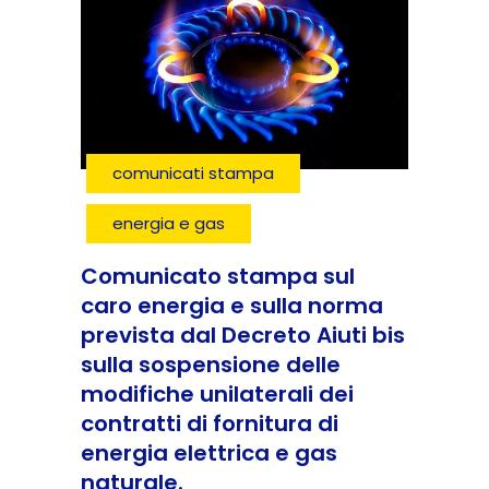
comunicati stampa
energia e gas
Comunicato stampa sul
caro energia e sulla norma
prevista dal Decreto Aiuti bis
sulla sospensione delle
modifiche unilaterali dei
contratti di fornitura di
energia elettrica e gas
naturale.