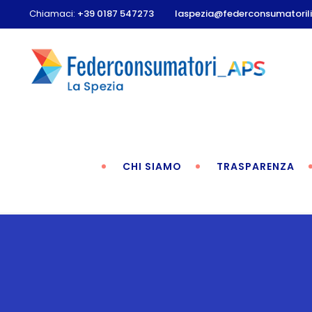
Chiamaci:
+39 0187 547273
laspezia@federconsumatorilig
CHI SIAMO
TRASPARENZA