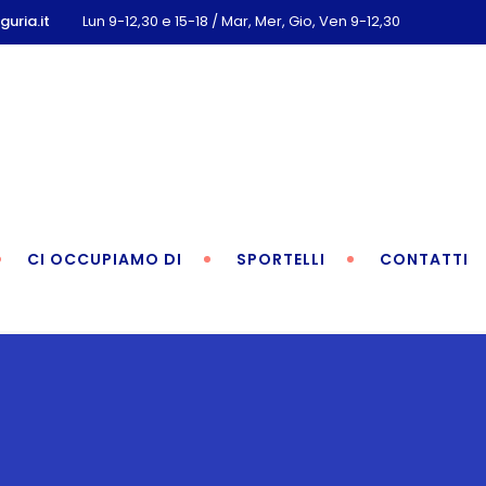
uria.it
Lun 9-12,30 e 15-18 / Mar, Mer, Gio, Ven 9-12,30
CI OCCUPIAMO DI
SPORTELLI
CONTATTI